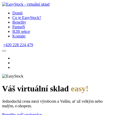
Domů
Co je EasyStock?
Benefity
Partneři
B2B sekce
Kontakt
+420 228 224 479
Váš virtuální sklad
easy!
Jednoduchá cesta mezi výrobcem a Vaším, ať už velkým nebo
malým, e-shopem.
Benefity naší spolupráce