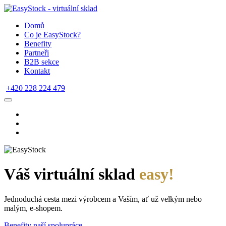
Domů
Co je EasyStock?
Benefity
Partneři
B2B sekce
Kontakt
+420 228 224 479
Váš virtuální sklad
easy!
Jednoduchá cesta mezi výrobcem a Vaším, ať už velkým nebo
malým, e-shopem.
Benefity naší spolupráce