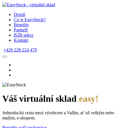
Domů
Co je EasyStock?
Benefity
Partneři
B2B sekce
Kontakt
+420 228 224 479
Váš virtuální sklad
easy!
Jednoduchá cesta mezi výrobcem a Vaším, ať už velkým nebo
malým, e-shopem.
Benefity naší spolupráce