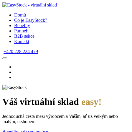
Domů
Co je EasyStock?
Benefity
Partneři
B2B sekce
Kontakt
+420 228 224 479
Váš virtuální sklad
easy!
Jednoduchá cesta mezi výrobcem a Vaším, ať už velkým nebo
malým, e-shopem.
Benefity naší spolupráce