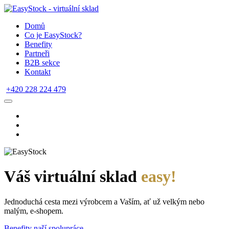
Domů
Co je EasyStock?
Benefity
Partneři
B2B sekce
Kontakt
+420 228 224 479
Váš virtuální sklad
easy!
Jednoduchá cesta mezi výrobcem a Vaším, ať už velkým nebo
malým, e-shopem.
Benefity naší spolupráce