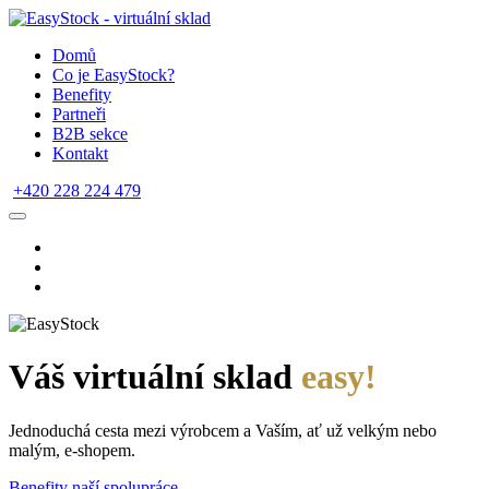
Domů
Co je EasyStock?
Benefity
Partneři
B2B sekce
Kontakt
+420 228 224 479
Váš virtuální sklad
easy!
Jednoduchá cesta mezi výrobcem a Vaším, ať už velkým nebo
malým, e-shopem.
Benefity naší spolupráce