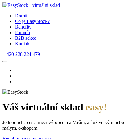
Domů
Co je EasyStock?
Benefity
Partneři
B2B sekce
Kontakt
+420 228 224 479
Váš virtuální sklad
easy!
Jednoduchá cesta mezi výrobcem a Vaším, ať už velkým nebo
malým, e-shopem.
Benefity naší spolupráce