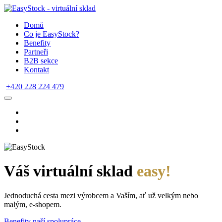
Domů
Co je EasyStock?
Benefity
Partneři
B2B sekce
Kontakt
+420 228 224 479
Váš virtuální sklad
easy!
Jednoduchá cesta mezi výrobcem a Vaším, ať už velkým nebo
malým, e-shopem.
Benefity naší spolupráce