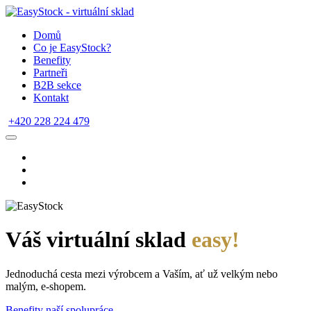
Domů
Co je EasyStock?
Benefity
Partneři
B2B sekce
Kontakt
+420 228 224 479
Váš virtuální sklad
easy!
Jednoduchá cesta mezi výrobcem a Vaším, ať už velkým nebo
malým, e-shopem.
Benefity naší spolupráce