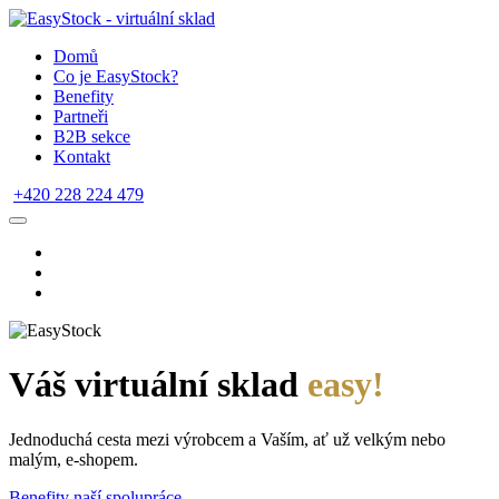
Domů
Co je EasyStock?
Benefity
Partneři
B2B sekce
Kontakt
+420 228 224 479
Váš virtuální sklad
easy!
Jednoduchá cesta mezi výrobcem a Vaším, ať už velkým nebo
malým, e-shopem.
Benefity naší spolupráce