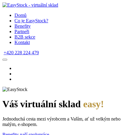
Domů
Co je EasyStock?
Benefity
Partneři
B2B sekce
Kontakt
+420 228 224 479
Váš virtuální sklad
easy!
Jednoduchá cesta mezi výrobcem a Vaším, ať už velkým nebo
malým, e-shopem.
Benefity naší spolupráce