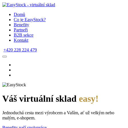
Domů
Co je EasyStock?
Benefity
Partneři
B2B sekce
Kontakt
+420 228 224 479
Váš virtuální sklad
easy!
Jednoduchá cesta mezi výrobcem a Vaším, ať už velkým nebo
malým, e-shopem.
Benefity naší spolupráce