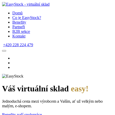
Domů
Co je EasyStock?
Benefity
Partneři
B2B sekce
Kontakt
+420 228 224 479
Váš virtuální sklad
easy!
Jednoduchá cesta mezi výrobcem a Vaším, ať už velkým nebo
malým, e-shopem.
Benefity naší spolupráce