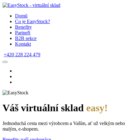
Domů
Co je EasyStock?
Benefity
Partneři
B2B sekce
Kontakt
+420 228 224 479
Váš virtuální sklad
easy!
Jednoduchá cesta mezi výrobcem a Vaším, ať už velkým nebo
malým, e-shopem.
Benefity naší spolupráce