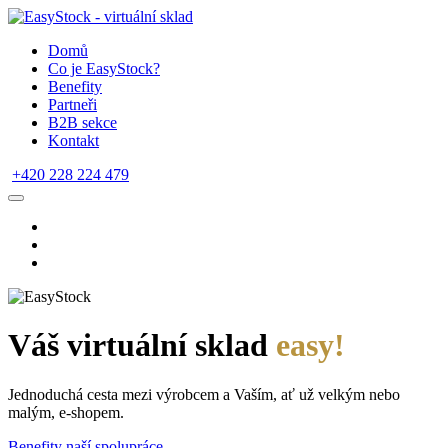
Domů
Co je EasyStock?
Benefity
Partneři
B2B sekce
Kontakt
+420 228 224 479
Váš virtuální sklad
easy!
Jednoduchá cesta mezi výrobcem a Vaším, ať už velkým nebo
malým, e-shopem.
Benefity naší spolupráce