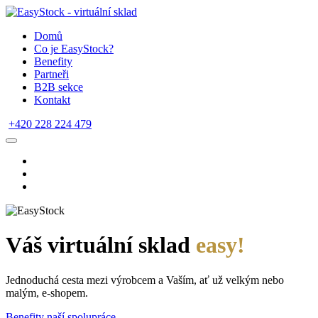
Domů
Co je EasyStock?
Benefity
Partneři
B2B sekce
Kontakt
+420 228 224 479
Váš virtuální sklad
easy!
Jednoduchá cesta mezi výrobcem a Vaším, ať už velkým nebo
malým, e-shopem.
Benefity naší spolupráce