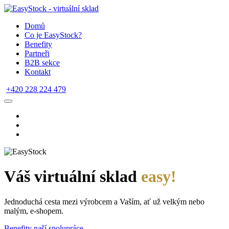
Domů
Co je EasyStock?
Benefity
Partneři
B2B sekce
Kontakt
+420 228 224 479
Váš virtuální sklad
easy!
Jednoduchá cesta mezi výrobcem a Vaším, ať už velkým nebo
malým, e-shopem.
Benefity naší spolupráce