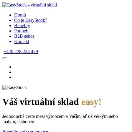
Domů
Co je EasyStock?
Benefity
Partneři
B2B sekce
Kontakt
+420 228 224 479
Váš virtuální sklad
easy!
Jednoduchá cesta mezi výrobcem a Vaším, ať už velkým nebo
malým, e-shopem.
Benefity naší spolupráce