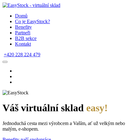
Domů
Co je EasyStock?
Benefity
Partneři
B2B sekce
Kontakt
+420 228 224 479
Váš virtuální sklad
easy!
Jednoduchá cesta mezi výrobcem a Vaším, ať už velkým nebo
malým, e-shopem.
Benefity naší spolupráce