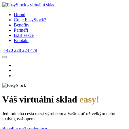
Domů
Co je EasyStock?
Benefity
Partneři
B2B sekce
Kontakt
+420 228 224 479
Váš virtuální sklad
easy!
Jednoduchá cesta mezi výrobcem a Vaším, ať už velkým nebo
malým, e-shopem.
Benefity naší spolupráce