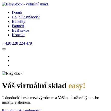
Domů
Co je EasyStock?
Benefity
Partneři
B2B sekce
Kontakt
+420 228 224 479
Váš virtuální sklad
easy!
Jednoduchá cesta mezi výrobcem a Vaším, ať už velkým nebo
malým, e-shopem.
Benefity naší spolupráce