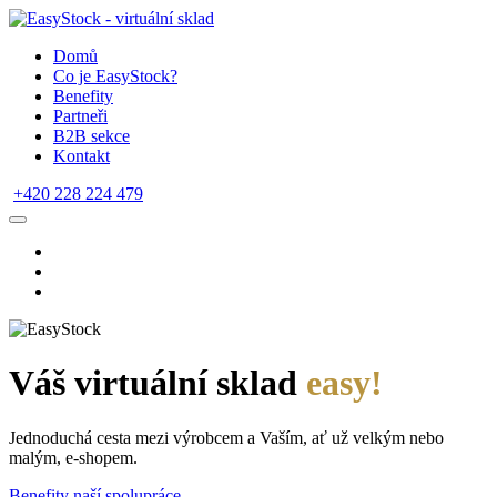
Domů
Co je EasyStock?
Benefity
Partneři
B2B sekce
Kontakt
+420 228 224 479
Váš virtuální sklad
easy!
Jednoduchá cesta mezi výrobcem a Vaším, ať už velkým nebo
malým, e-shopem.
Benefity naší spolupráce