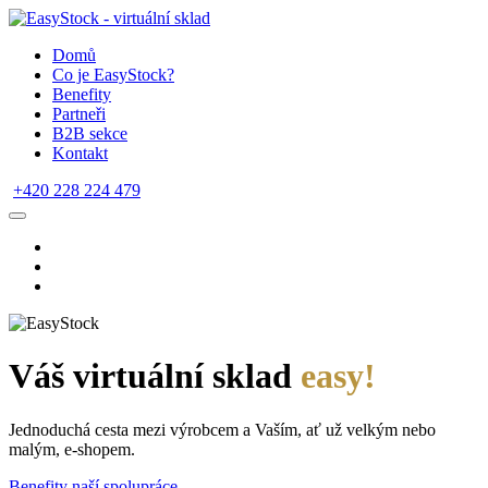
Domů
Co je EasyStock?
Benefity
Partneři
B2B sekce
Kontakt
+420 228 224 479
Váš virtuální sklad
easy!
Jednoduchá cesta mezi výrobcem a Vaším, ať už velkým nebo
malým, e-shopem.
Benefity naší spolupráce