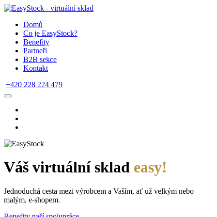
Domů
Co je EasyStock?
Benefity
Partneři
B2B sekce
Kontakt
+420 228 224 479
Váš virtuální sklad
easy!
Jednoduchá cesta mezi výrobcem a Vaším, ať už velkým nebo
malým, e-shopem.
Benefity naší spolupráce