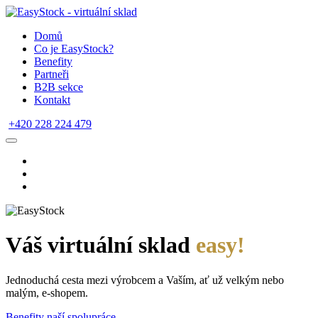
Domů
Co je EasyStock?
Benefity
Partneři
B2B sekce
Kontakt
+420 228 224 479
Váš virtuální sklad
easy!
Jednoduchá cesta mezi výrobcem a Vaším, ať už velkým nebo
malým, e-shopem.
Benefity naší spolupráce