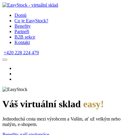
Domů
Co je EasyStock?
Benefity
Partneři
B2B sekce
Kontakt
+420 228 224 479
Váš virtuální sklad
easy!
Jednoduchá cesta mezi výrobcem a Vaším, ať už velkým nebo
malým, e-shopem.
Benefity naší spolupráce