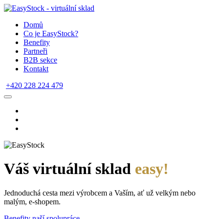
Domů
Co je EasyStock?
Benefity
Partneři
B2B sekce
Kontakt
+420 228 224 479
Váš virtuální sklad
easy!
Jednoduchá cesta mezi výrobcem a Vaším, ať už velkým nebo
malým, e-shopem.
Benefity naší spolupráce