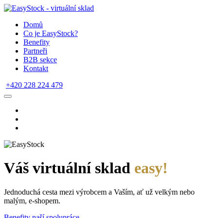
Domů
Co je EasyStock?
Benefity
Partneři
B2B sekce
Kontakt
+420 228 224 479
Váš virtuální sklad
easy!
Jednoduchá cesta mezi výrobcem a Vaším, ať už velkým nebo
malým, e-shopem.
Benefity naší spolupráce