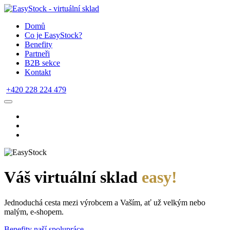
Domů
Co je EasyStock?
Benefity
Partneři
B2B sekce
Kontakt
+420 228 224 479
Váš virtuální sklad
easy!
Jednoduchá cesta mezi výrobcem a Vaším, ať už velkým nebo
malým, e-shopem.
Benefity naší spolupráce