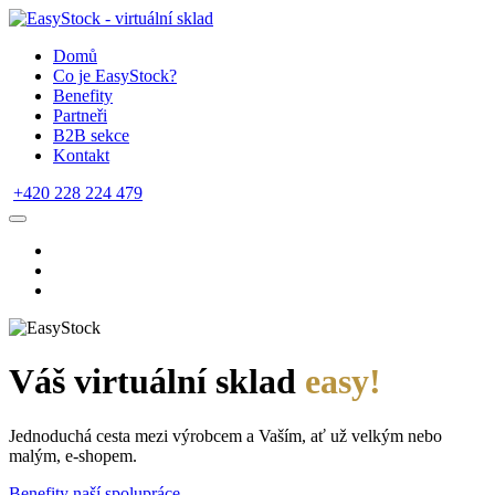
Domů
Co je EasyStock?
Benefity
Partneři
B2B sekce
Kontakt
+420 228 224 479
Váš virtuální sklad
easy!
Jednoduchá cesta mezi výrobcem a Vaším, ať už velkým nebo
malým, e-shopem.
Benefity naší spolupráce