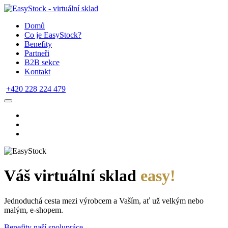
Domů
Co je EasyStock?
Benefity
Partneři
B2B sekce
Kontakt
+420 228 224 479
Váš virtuální sklad
easy!
Jednoduchá cesta mezi výrobcem a Vaším, ať už velkým nebo
malým, e-shopem.
Benefity naší spolupráce