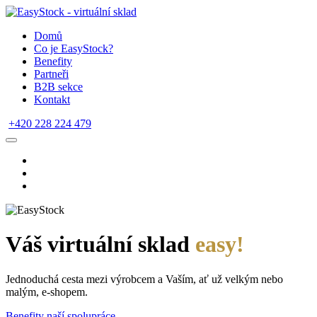
Domů
Co je EasyStock?
Benefity
Partneři
B2B sekce
Kontakt
+420 228 224 479
Váš virtuální sklad
easy!
Jednoduchá cesta mezi výrobcem a Vaším, ať už velkým nebo
malým, e-shopem.
Benefity naší spolupráce