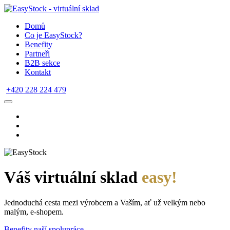
Domů
Co je EasyStock?
Benefity
Partneři
B2B sekce
Kontakt
+420 228 224 479
Váš virtuální sklad
easy!
Jednoduchá cesta mezi výrobcem a Vaším, ať už velkým nebo
malým, e-shopem.
Benefity naší spolupráce