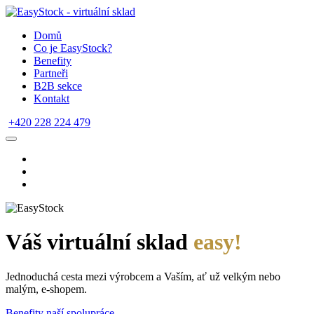
Domů
Co je EasyStock?
Benefity
Partneři
B2B sekce
Kontakt
+420 228 224 479
Váš virtuální sklad
easy!
Jednoduchá cesta mezi výrobcem a Vaším, ať už velkým nebo
malým, e-shopem.
Benefity naší spolupráce