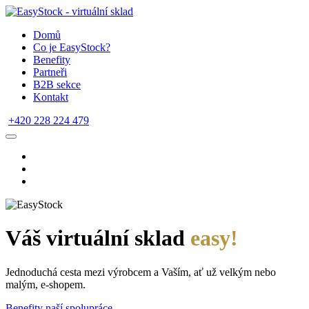
Domů
Co je EasyStock?
Benefity
Partneři
B2B sekce
Kontakt
+420 228 224 479
Váš virtuální sklad
easy!
Jednoduchá cesta mezi výrobcem a Vaším, ať už velkým nebo
malým, e-shopem.
Benefity naší spolupráce