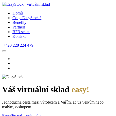
Domů
Co je EasyStock?
Benefity
Partneři
B2B sekce
Kontakt
+420 228 224 479
Váš virtuální sklad
easy!
Jednoduchá cesta mezi výrobcem a Vaším, ať už velkým nebo
malým, e-shopem.
Benefity naší spolupráce