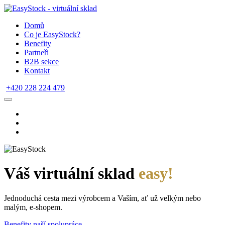
Domů
Co je EasyStock?
Benefity
Partneři
B2B sekce
Kontakt
+420 228 224 479
Váš virtuální sklad
easy!
Jednoduchá cesta mezi výrobcem a Vaším, ať už velkým nebo
malým, e-shopem.
Benefity naší spolupráce