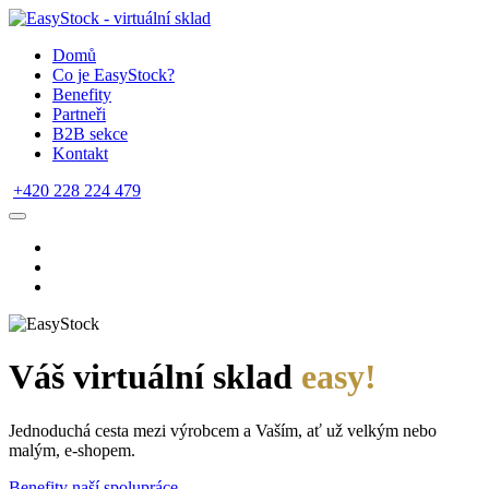
Domů
Co je EasyStock?
Benefity
Partneři
B2B sekce
Kontakt
+420 228 224 479
Váš virtuální sklad
easy!
Jednoduchá cesta mezi výrobcem a Vaším, ať už velkým nebo
malým, e-shopem.
Benefity naší spolupráce