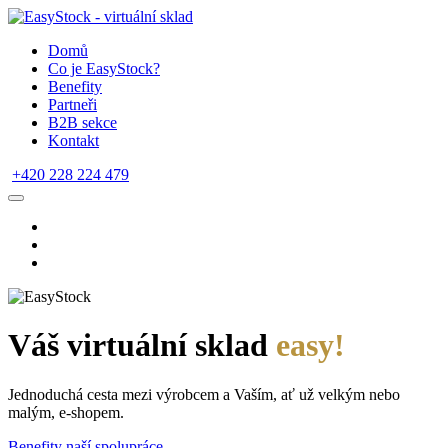
Domů
Co je EasyStock?
Benefity
Partneři
B2B sekce
Kontakt
+420 228 224 479
Váš virtuální sklad
easy!
Jednoduchá cesta mezi výrobcem a Vaším, ať už velkým nebo
malým, e-shopem.
Benefity naší spolupráce