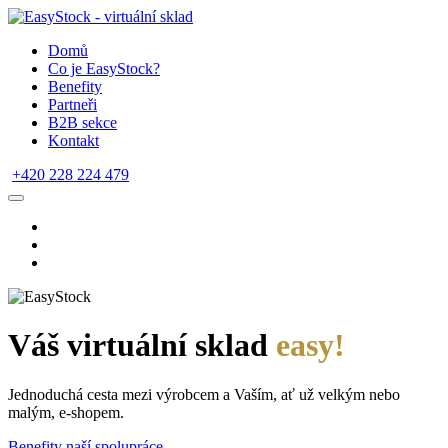
Domů
Co je EasyStock?
Benefity
Partneři
B2B sekce
Kontakt
+420 228 224 479
Váš virtuální sklad
easy!
Jednoduchá cesta mezi výrobcem a Vaším, ať už velkým nebo
malým, e-shopem.
Benefity naší spolupráce