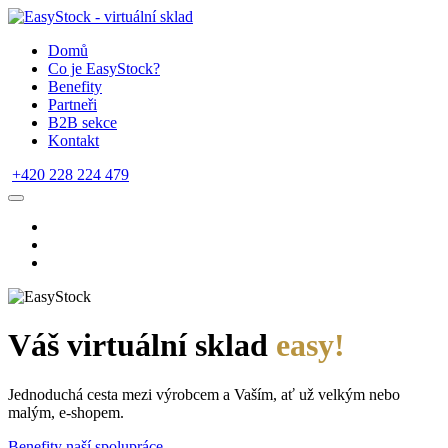
Domů
Co je EasyStock?
Benefity
Partneři
B2B sekce
Kontakt
+420 228 224 479
Váš virtuální sklad
easy!
Jednoduchá cesta mezi výrobcem a Vaším, ať už velkým nebo
malým, e-shopem.
Benefity naší spolupráce