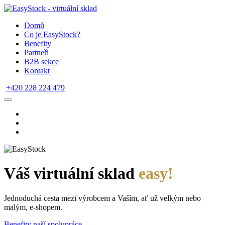
Domů
Co je EasyStock?
Benefity
Partneři
B2B sekce
Kontakt
+420 228 224 479
Váš virtuální sklad
easy!
Jednoduchá cesta mezi výrobcem a Vaším, ať už velkým nebo
malým, e-shopem.
Benefity naší spolupráce