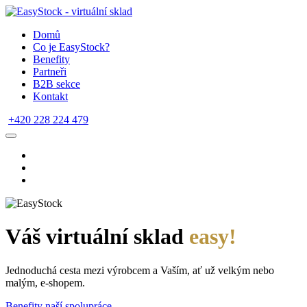
Domů
Co je EasyStock?
Benefity
Partneři
B2B sekce
Kontakt
+420 228 224 479
Váš virtuální sklad
easy!
Jednoduchá cesta mezi výrobcem a Vaším, ať už velkým nebo
malým, e-shopem.
Benefity naší spolupráce