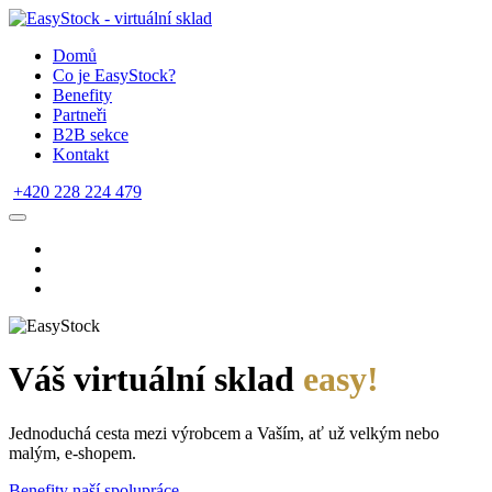
Domů
Co je EasyStock?
Benefity
Partneři
B2B sekce
Kontakt
+420 228 224 479
Váš virtuální sklad
easy!
Jednoduchá cesta mezi výrobcem a Vaším, ať už velkým nebo
malým, e-shopem.
Benefity naší spolupráce