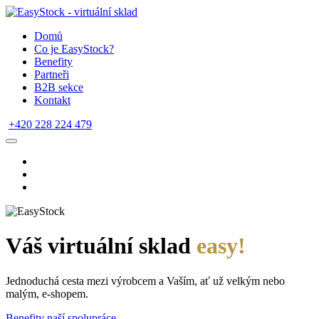
Domů
Co je EasyStock?
Benefity
Partneři
B2B sekce
Kontakt
+420 228 224 479
Váš virtuální sklad
easy!
Jednoduchá cesta mezi výrobcem a Vaším, ať už velkým nebo
malým, e-shopem.
Benefity naší spolupráce