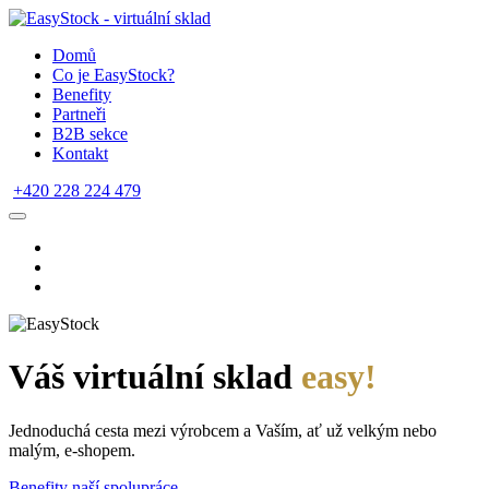
Domů
Co je EasyStock?
Benefity
Partneři
B2B sekce
Kontakt
+420 228 224 479
Váš virtuální sklad
easy!
Jednoduchá cesta mezi výrobcem a Vaším, ať už velkým nebo
malým, e-shopem.
Benefity naší spolupráce