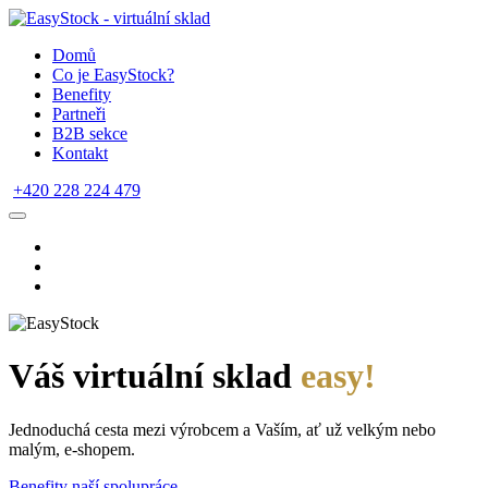
Domů
Co je EasyStock?
Benefity
Partneři
B2B sekce
Kontakt
+420 228 224 479
Váš virtuální sklad
easy!
Jednoduchá cesta mezi výrobcem a Vaším, ať už velkým nebo
malým, e-shopem.
Benefity naší spolupráce