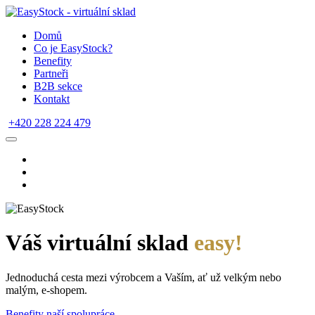
Domů
Co je EasyStock?
Benefity
Partneři
B2B sekce
Kontakt
+420 228 224 479
Váš virtuální sklad
easy!
Jednoduchá cesta mezi výrobcem a Vaším, ať už velkým nebo
malým, e-shopem.
Benefity naší spolupráce