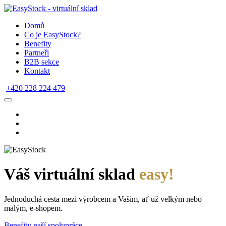
Domů
Co je EasyStock?
Benefity
Partneři
B2B sekce
Kontakt
+420 228 224 479
Váš virtuální sklad
easy!
Jednoduchá cesta mezi výrobcem a Vaším, ať už velkým nebo
malým, e-shopem.
Benefity naší spolupráce