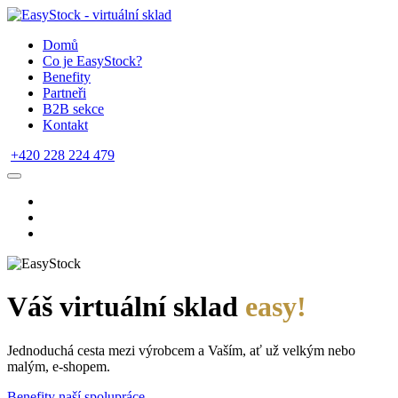
Domů
Co je EasyStock?
Benefity
Partneři
B2B sekce
Kontakt
+420 228 224 479
Váš virtuální sklad
easy!
Jednoduchá cesta mezi výrobcem a Vaším, ať už velkým nebo
malým, e-shopem.
Benefity naší spolupráce